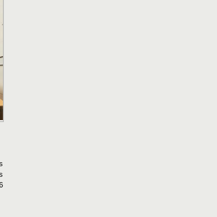
s
s
6