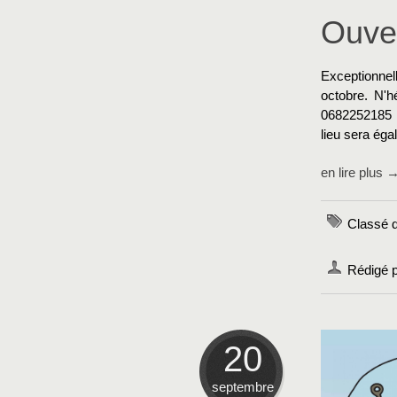
Ouve
Exceptionnel
octobre. N'h
0682252185 o
lieu sera ég
en lire plus 
Classé 
Rédigé 
20
septembre