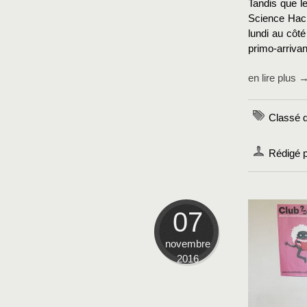
Tandis que l
Science Hac
lundi au côt
primo-arrivan
en lire plus 
Classé 
Rédigé 
07
novembre
2016