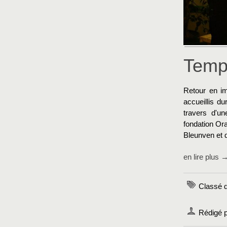
Temp
Retour en im
accueillis d
travers d'un
fondation Or
Bleunven et 
en lire plus 
Classé 
Rédigé 