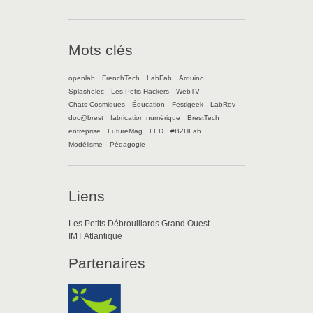
Mots clés
openlab
FrenchTech
LabFab
Arduino
Splashelec
Les Petis Hackers
WebTV
Chats Cosmiques
Éducation
Festigeek
LabRev
doc@brest
fabrication numérique
BrestTech
entreprise
FutureMag
LED
#BZHLab
Modélisme
Pédagogie
Liens
Les Petits Débrouillards Grand Ouest
IMT Atlantique
Partenaires