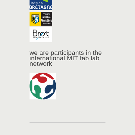
we are participants in the
international MIT fab lab
network