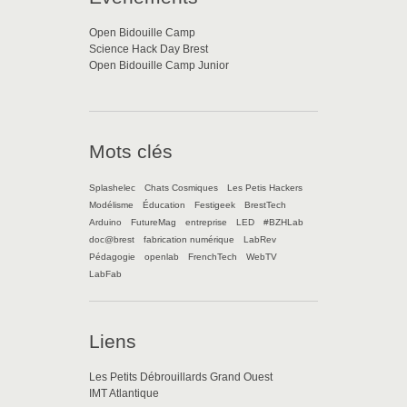
Open Bidouille Camp
Science Hack Day Brest
Open Bidouille Camp Junior
Mots clés
Splashelec
Chats Cosmiques
Les Petis Hackers
Modélisme
Éducation
Festigeek
BrestTech
Arduino
FutureMag
entreprise
LED
#BZHLab
doc@brest
fabrication numérique
LabRev
Pédagogie
openlab
FrenchTech
WebTV
LabFab
Liens
Les Petits Débrouillards Grand Ouest
IMT Atlantique