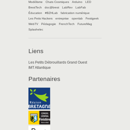
Modélisme
Chats Cosmiques
Arduino
LED
BrestTech
doc@brest
LabRev
LabFab
Éducation
#BZHLab
fabrication numérique
Les Petis Hackers
entreprise
openlab
Festigeek
WebTV
Pédagogie
FrenchTech
FutureMag
Splashelec
Liens
Les Petits Débrouillards Grand Ouest
IMT Atlantique
Partenaires