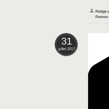
Rédigé p
Rannou-C
31
juillet 2017