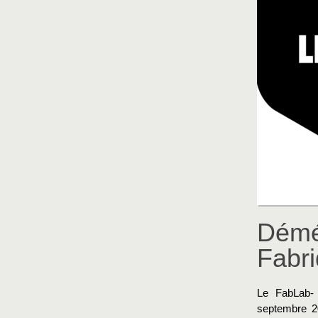
Démé
Fabr
Le FabLab- 
septembre 20