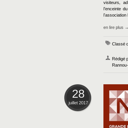
visiteurs, 
l’enceinte d
l'association 
en lire plus 
Classé d
Rédigé p
Rannou-C
28
juillet 2017