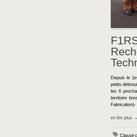
F1RST
Reche
Tech
Depuis le 1er
petits débrou
les 6 procha
territoire b
Fabrication)-
en lire plus 
Classé d