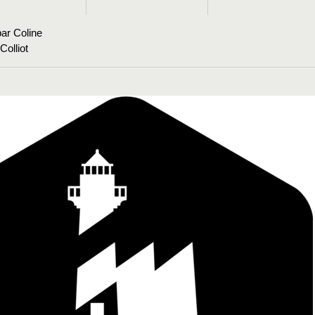
ar Coline
olliot