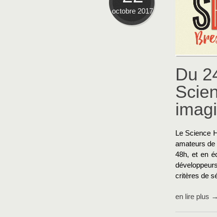
octobre 2017
Du 2
Scie
imagi
Le Science H
amateurs de s
48h, et en éq
développeurs
critères de sé
en lire plus 