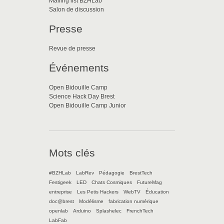
Mailing list BZHLab
Salon de discussion
Presse
Revue de presse
Événements
Open Bidouille Camp
Science Hack Day Brest
Open Bidouille Camp Junior
Mots clés
#BZHLab
LabRev
Pédagogie
BrestTech
Festigeek
LED
Chats Cosmiques
FutureMag
entreprise
Les Petis Hackers
WebTV
Éducation
doc@brest
Modélisme
fabrication numérique
openlab
Arduino
Splashelec
FrenchTech
LabFab