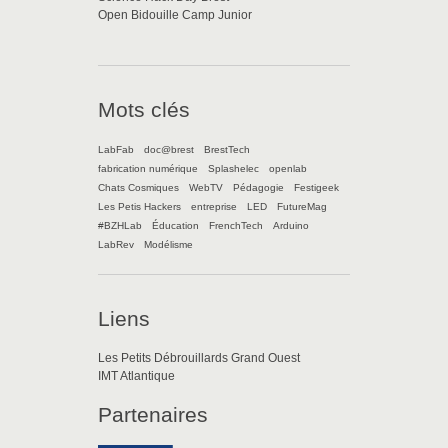
Open Bidouille Camp Junior
Mots clés
LabFab
doc@brest
BrestTech
fabrication numérique
Splashelec
openlab
Chats Cosmiques
WebTV
Pédagogie
Festigeek
Les Petis Hackers
entreprise
LED
FutureMag
#BZHLab
Éducation
FrenchTech
Arduino
LabRev
Modélisme
Liens
Les Petits Débrouillards Grand Ouest
IMT Atlantique
Partenaires