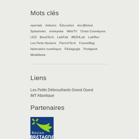
Mots clés
openlab
Arduino
Éducation
doc@brest
Splashelec
entreprise
WebTV
Chats Cosmiques
LED
BrestTech
LabFab
#BZHLab
LabRev
Les Petis Hackers
FrenchTech
FutureMag
fabrication numérique
Pédagogie
Festigeek
Modélisme
Liens
Les Petits Débrouillards Grand Ouest
IMT Atlantique
Partenaires