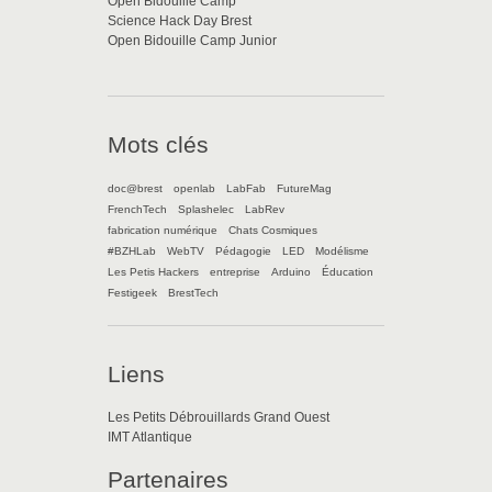
Open Bidouille Camp
Science Hack Day Brest
Open Bidouille Camp Junior
Mots clés
doc@brest
openlab
LabFab
FutureMag
FrenchTech
Splashelec
LabRev
fabrication numérique
Chats Cosmiques
#BZHLab
WebTV
Pédagogie
LED
Modélisme
Les Petis Hackers
entreprise
Arduino
Éducation
Festigeek
BrestTech
Liens
Les Petits Débrouillards Grand Ouest
IMT Atlantique
Partenaires