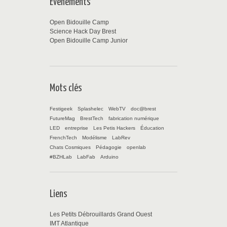
Événements
Open Bidouille Camp
Science Hack Day Brest
Open Bidouille Camp Junior
Mots clés
Festigeek
Splashelec
WebTV
doc@brest
FutureMag
BrestTech
fabrication numérique
LED
entreprise
Les Petis Hackers
Éducation
FrenchTech
Modélisme
LabRev
Chats Cosmiques
Pédagogie
openlab
#BZHLab
LabFab
Arduino
Liens
Les Petits Débrouillards Grand Ouest
IMT Atlantique