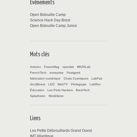
Événements
Open Bidouille Camp
Science Hack Day Brest
Open Bidouille Camp Junior
Mots clés
Arduino
FutureMag
openlab
#BZHLab
FrenchTech
entreprise
Festigeek
fabrication numérique
Chats Cosmiques
LabFab
doc@brest
LED
WebTV
Pédagogie
LabRev
Éducation
Les Petis Hackers
BrestTech
Splashelec
Modélisme
Liens
Les Petits Débrouillards Grand Ouest
IMT Atlantique