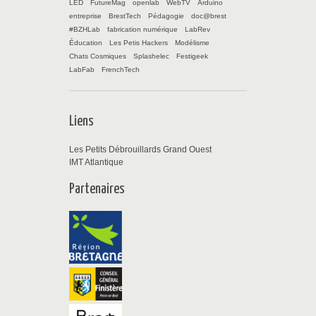
LED
FutureMag
openlab
WebTV
Arduino
entreprise
BrestTech
Pédagogie
doc@brest
#BZHLab
fabrication numérique
LabRev
Éducation
Les Petis Hackers
Modélisme
Chats Cosmiques
Splashelec
Festigeek
LabFab
FrenchTech
Liens
Les Petits Débrouillards Grand Ouest
IMT Atlantique
Partenaires