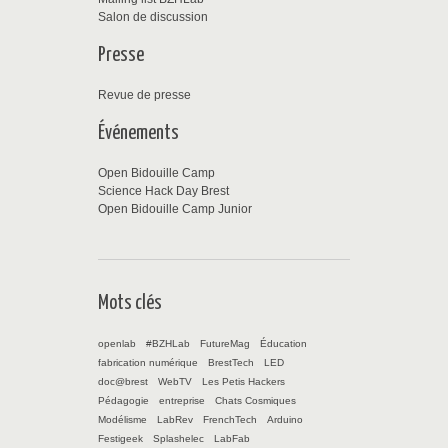
Salon de discussion
Presse
Revue de presse
Événements
Open Bidouille Camp
Science Hack Day Brest
Open Bidouille Camp Junior
Mots clés
openlab
#BZHLab
FutureMag
Éducation
fabrication numérique
BrestTech
LED
doc@brest
WebTV
Les Petis Hackers
Pédagogie
entreprise
Chats Cosmiques
Modélisme
LabRev
FrenchTech
Arduino
Festigeek
Splashelec
LabFab