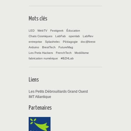
Mots clés
LED
WebTV
Festigeek
Éducation
Chats Cosmiques
LabFab
openlab
LabRev
entreprise
Splashelec
Pédagogie
doc@brest
Arduino
BrestTech
FutureMag
Les Petis Hackers
FrenchTech
Modélisme
fabrication numérique
#BZHLab
Liens
Les Petits Débrouillards Grand Ouest
IMT Atlantique
Partenaires