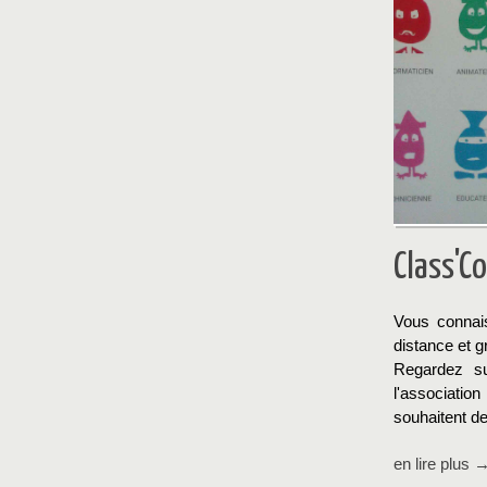
Class'C
Vous connais
distance et g
Regardez s
l'associatio
souhaitent de
en lire plus 