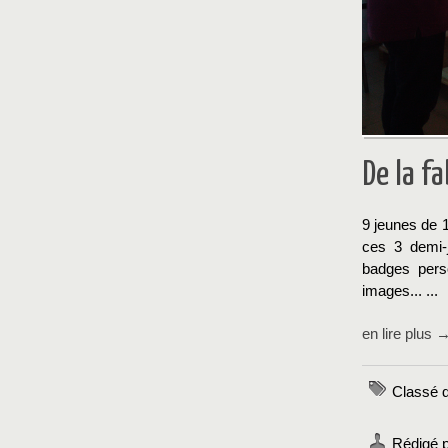
De la f
9 jeunes de 
ces 3 demi-j
badges pers
images... ...
en lire plus 
Classé d
Rédigé p