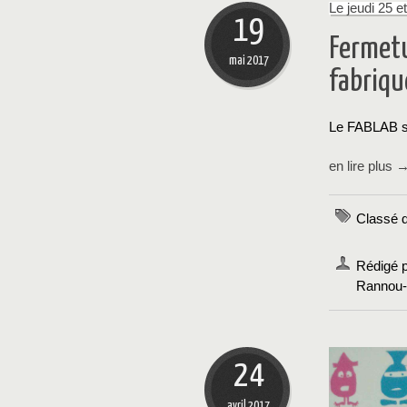
Le jeudi 25 e
19
Fermetu
mai 2017
fabriqu
Le FABLAB se
en lire plus 
Classé d
Rédigé p
Rannou-C
24
avril 2017