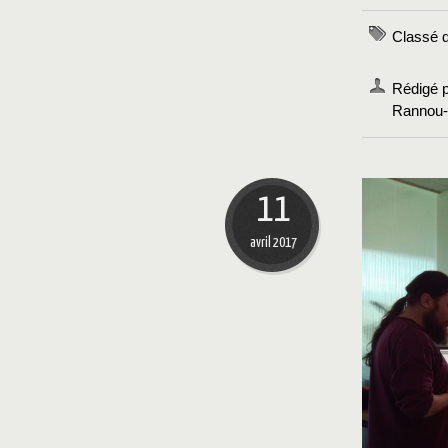
Classé d
Rédigé p
Rannou-C
11
avril 2017