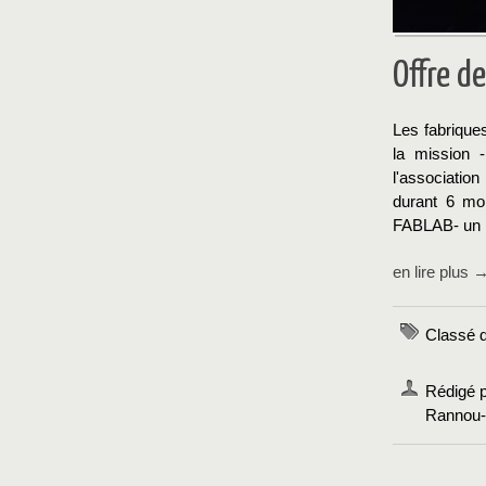
Offre de
Les fabrique
la mission 
l'association
durant 6 moi
FABLAB- un la
en lire plus 
Classé d
Rédigé p
Rannou-C