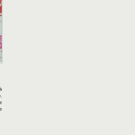
à
.
e
e