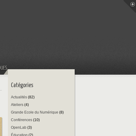
QUES
Catégories
Actualités
(82)
Ateliers
(4)
Grande Ecole du Numérique
(8)
Conférences
(10)
OpenLab
(3)
Éducation
(2)