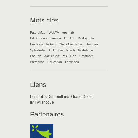
Mots clés
FutureMag
WebTV
openlab
fabrication numérique
LabRev
Pédagogie
Les Petis Hackers
Chats Cosmiques
Arduino
Splashelec
LED
FrenchTech
Modélisme
LabFab
doc@brest
#BZHLab
BrestTech
entreprise
Éducation
Festigeek
Liens
Les Petits Débrouillards Grand Ouest
IMT Atlantique
Partenaires