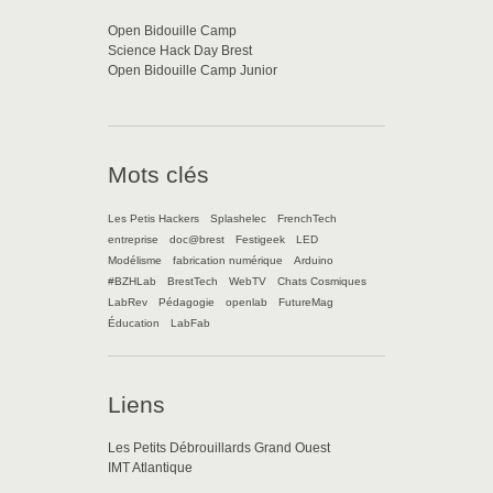
Open Bidouille Camp
Science Hack Day Brest
Open Bidouille Camp Junior
Mots clés
Les Petis Hackers
Splashelec
FrenchTech
entreprise
doc@brest
Festigeek
LED
Modélisme
fabrication numérique
Arduino
#BZHLab
BrestTech
WebTV
Chats Cosmiques
LabRev
Pédagogie
openlab
FutureMag
Éducation
LabFab
Liens
Les Petits Débrouillards Grand Ouest
IMT Atlantique